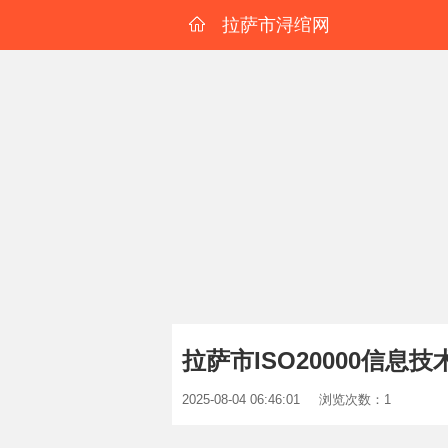
拉萨市浔绾网
拉萨市ISO20000信
2025-08-04 06:46:01
浏览次数：1