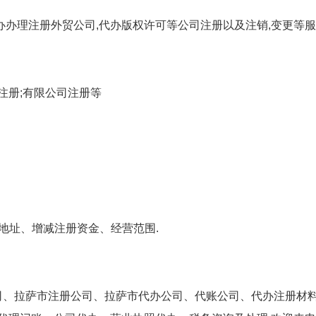
办办理注册外贸公司,代办版权许可等公司注册以及注销,变更等服
注册;有限公司注册等
地址、增减注册资金、经营范围.
、拉萨市注册公司、拉萨市代办公司、代账公司、代办注册材料