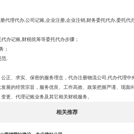
册代理代办,公司记账,企业注册,企业注销,财务委托代办,委托
托代办记账,财税统筹等委托代办步骤；
服务；
范.
公正、求实、保密的服务理念，代办注册物流公司,代办代理中
大发展的经营宗旨，服务优良、工作高效、政策把握严谨、现面
、变更、代理记账业务及其它相关财税服务。
相关推荐