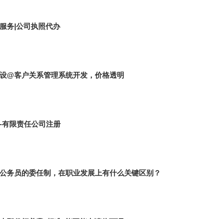
服务|公司执照代办
设@客户关系管理系统开发，价格透明
-有限责任公司注册
公务员的委任制，在职业发展上有什么关键区别？