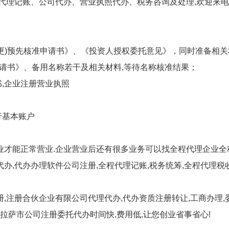
、代理记账、公司代办、营业执照代办、税务咨询及处理,欢迎来
更)预先核准申请书》、《投资人授权委托意见》，同时准备相关
申请书》、备用名称若干及相关材料,等待名称核准结果；
,企业注册营业执照
行基本账户
业才能正常营业.企业营业后还有很多业务可以找全程代理企业全
办,代办办理软件公司注册,全程代理记账,税务统筹,全程代理税收
册,注册合伙企业有限公司代理代办,代办资质注册转让,工商办理,
,拉萨市公司注册委托代办时间快,费用低,让您创业省事省心!