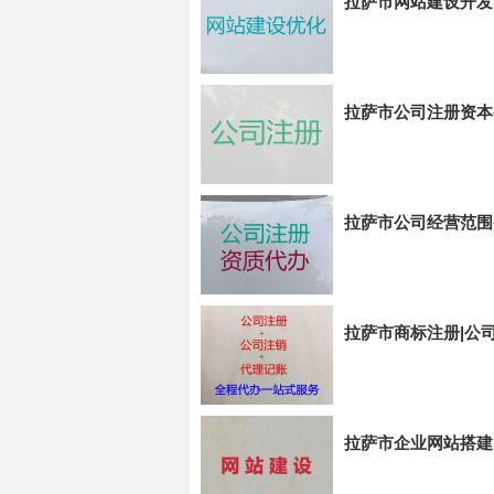
拉萨市网站建设开发
拉萨市公司注册资本
拉萨市公司经营范围
拉萨市商标注册|公
拉萨市企业网站搭建