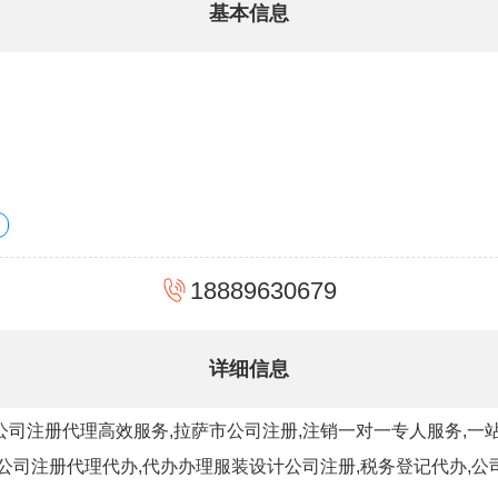
基本信息
18889630679
详细信息
公司注册代理高效服务,拉萨市公司注册,注销一对一专人服务,一
公司注册代理代办,代办办理服装设计公司注册,税务登记代办,公司