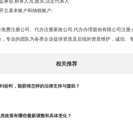
事会,财务人员,股东,法定代表人
开立基本账户和纳税账户.
免费注册公司、代办注册家政公司,代办办理股份有限公司注册
验，专业的团队为各类企业提供资质及后续的资质维护，诚信、
相关推荐
纠纷时，能获得怎样的法律支持与援助？
金买房政策有哪些最新调整和具体变化？