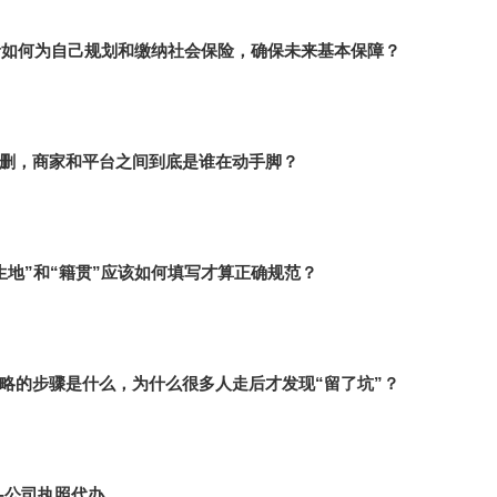
业者如何为自己规划和缴纳社会保险，确保未来基本保障？
删，商家和平台之间到底是谁在动手脚？
生地”和“籍贯”应该如何填写才算正确规范？
略的步骤是什么，为什么很多人走后才发现“留了坑”？
-公司执照代办