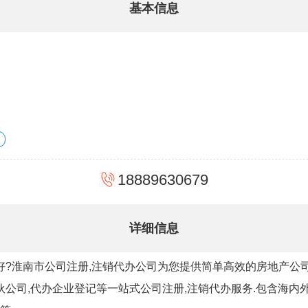
基本信息
18889630679
详细信息
好?淮南市公司注册,注销代办公司为您提供简单高效的房地产公司
伙公司,代办企业登记等一站式公司注册,注销代办服务.包含海内外