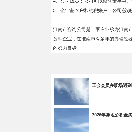
4、公司成员：公司可以设立董事会、监
5、企业基本户和纳税账户：公司必须
淮南市咨询公司是一家专业承办淮南市
务型企业，在淮南市有多年的办理经
的努力目标。
工会会员在职场遇到
2026年异地公积