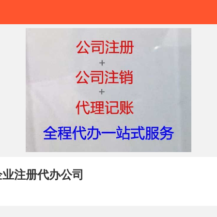
企业注册代办公司