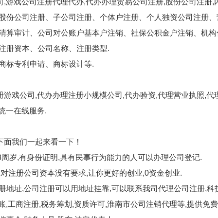
,游戏公司注册代理代办,代办办理贸易公司注册,股份公司注册,
股份公司注册、子公司注册、个体户注册、个人独资公司注册、
清算审计、公司对公账户基本户注销、社保公积金户注销、机构
注册资本、公司名称、注册类型.
商标专利申请、商标设计等.
游戏公司,代办办理注册小规模公司,代办验资,代理营业执照,代
统一在线服务.
下面我们一起来看一下！
8周岁,有身份证明,具有民事行为能力的人可以办理公司登记.
对注册公司资本没有要求,让你更好的创业,0资金创业.
册地址,公司注册可以用地址挂靠,可以联系我司代理公司注册,科
账,工商注册,税务筹划,资质许可,淮南市公司注销代理等,提供免费