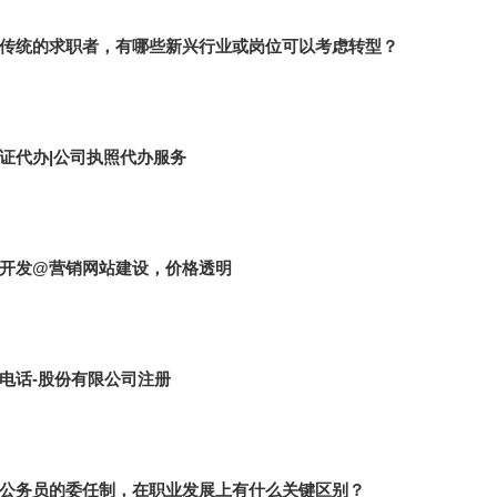
传统的求职者，有哪些新兴行业或岗位可以考虑转型？
证代办|公司执照代办服务
开发@营销网站建设，价格透明
电话-股份有限公司注册
公务员的委任制，在职业发展上有什么关键区别？