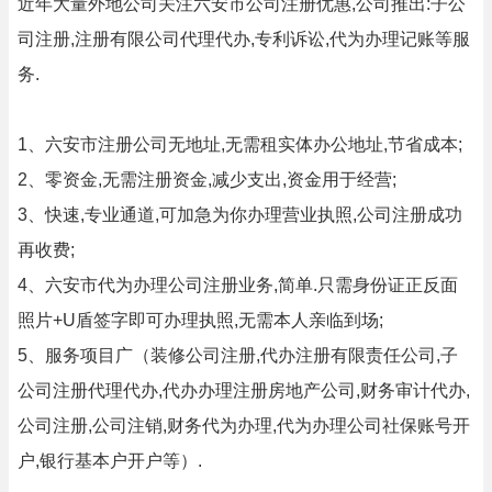
近年大量外地公司关注六安市公司注册优惠,公司推出:子公
司注册,注册有限公司代理代办,专利诉讼,代为办理记账等服
务.
1、六安市注册公司无地址,无需租实体办公地址,节省成本;
2、零资金,无需注册资金,减少支出,资金用于经营;
3、快速,专业通道,可加急为你办理营业执照,公司注册成功
再收费;
4、六安市代为办理公司注册业务,简单.只需身份证正反面
照片+U盾签字即可办理执照,无需本人亲临到场;
5、服务项目广（装修公司注册,代办注册有限责任公司,子
公司注册代理代办,代办办理注册房地产公司,财务审计代办,
公司注册,公司注销,财务代为办理,代为办理公司社保账号开
户,银行基本户开户等）.