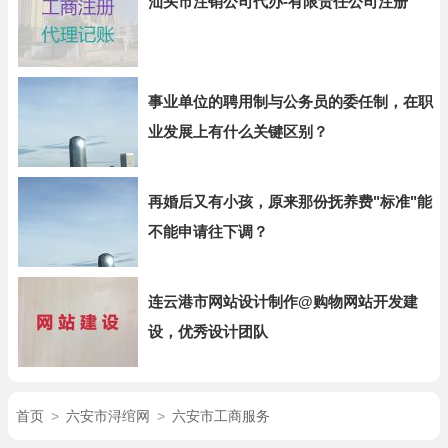
汕头市注销公司代办-有限责任公司注册
事业单位的聘用制与公务员的委任制，在职
业发展上有什么关键区别？
再婚后又有小孩，原来那份抚养费"标准"能
不能申请往下调？
连云港市网站设计制作@购物网站开发建
设，优秀设计团队
首页
>
六安市浔绾网
>
六安市工商服务