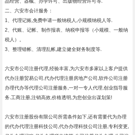
品经营、器械、办学许可、出版物经营许可等.
二、六安市会计服务：
1、代理记账,免费申请一般纳税人,小规模纳税人等.
2、代账、记帐、制作报表、纳税申报等（小规模、一般纳
税人）。
3、整理错帐、清理乱帐,建立健全财务制度等.
六安市公司注册代理,经验丰富,为六安市多家以上客户提供
代办注册贸易公司,代办代理注册房地产公司,软件公司注册
办理代办等代理公司注册服务,一对一专人代理,创业指导服
务.工商注册,注销高效,价格透明,为您创业出谋划策!
六安市注册股份有限公司所需条件如下,还有需要代为办理
的代办代理注册科技公司,代办办理科技公司注册,专利变更,