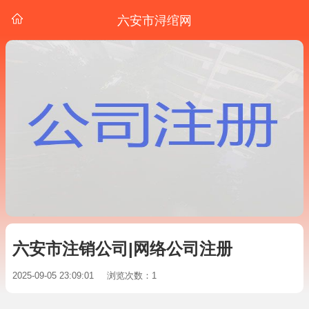
六安市浔绾网
六安市注销公司|网络公司注册
2025-09-05 23:09:01
浏览次数：1