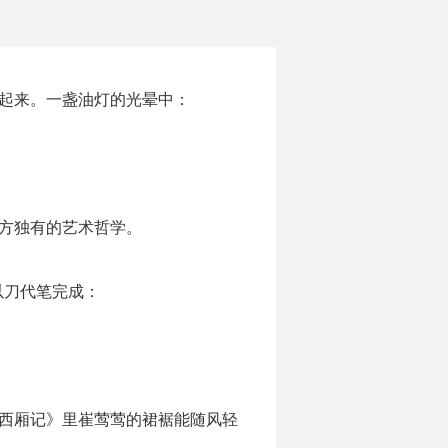
”起来。一盏油灯的光晕中：
东方独有的艺术哲学。
以刀代笔完成：
《西厢记》里崔莺莺的裙裾能随风轻