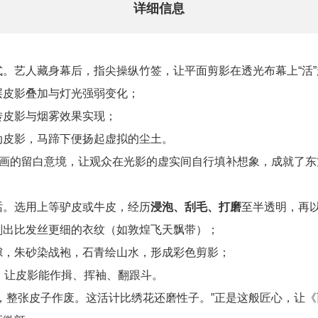
详细信息
式。艺人藏身幕后，指尖操纵竹签，让平面剪影在透光布幕上“活
层皮影叠加与灯光强弱变化；
转皮影与烟雾效果实现；
动皮影，马蹄下便扬起虚拟的尘土。
墨画的留白意境，让观众在光影的虚实间自行填补想象，成就了
话。选用上等驴皮或牛皮，经历
浸泡、刮毛、打磨
至半透明，再
刻出比发丝更细的衣纹（如敦煌飞天飘带）；
隙，朱砂染战袍，石青绘山水，形成彩色剪影；
，让皮影能作揖、挥袖、翻跟斗。
，整张皮子作废。这活计比绣花还磨性子。”正是这般匠心，让