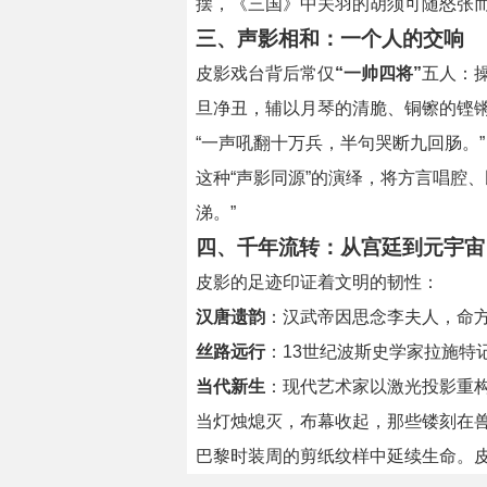
摆，《三国》中关羽的胡须可随怒张
三、声影相和：一个人的交响
皮影戏台背后常仅
“一帅四将”
五人：
旦净丑，辅以月琴的清脆、铜镲的铿
“一声吼翻十万兵，半句哭断九回肠。
这种“声影同源”的演绎，将方言唱腔
涕。”
四、千年流转：从宫廷到元宇宙
皮影的足迹印证着文明的韧性：
汉唐遗韵
：汉武帝因思念李夫人，命方
丝路远行
：13世纪波斯史学家拉施特
当代新生
：现代艺术家以激光投影重
当灯烛熄灭，布幕收起，那些镂刻在
巴黎时装周的剪纸纹样中延续生命。