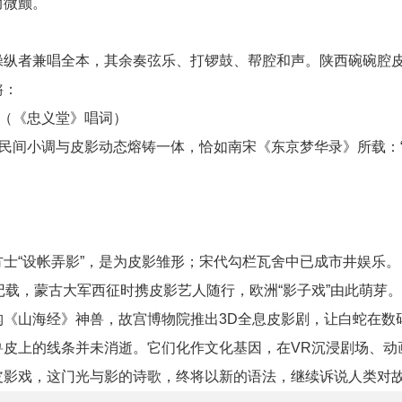
而微颤。
操纵者兼唱全本，其余奏弦乐、打锣鼓、帮腔和声。陕西碗碗腔
锵：
”（《忠义堂》唱词）
、民间小调与皮影动态熔铸一体，恰如南宋《东京梦华录》所载：
士“设帐弄影”，是为皮影雏形；宋代勾栏瓦舍中已成市井娱乐。
记载，蒙古大军西征时携皮影艺人随行，欧洲“影子戏”由此萌芽。
构《山海经》神兽，故宫博物院推出3D全息皮影剧，让白蛇在数
兽皮上的线条并未消逝。它们化作文化基因，在VR沉浸剧场、动
皮影戏，这门光与影的诗歌，终将以新的语法，继续诉说人类对