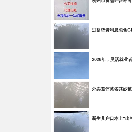
杭州市食品经营许可
过桥垫资利息包含G
2026年，灵活就
外卖差评莫名其妙被
新生儿户口本上“出