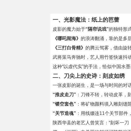
一、光影魔法：纸上的芭蕾
皮影的魔力始于
“隔帘说戏”
的独特形
《哪吒闹海》
的浪涛翻涌，靠的是多
《三打白骨精》
的腾云驾雾，借由旋
武将策马奔驰时，艺人用竹签快速抖
这种“以虚代实”的手法，恰似中国水
二、刀尖上的史诗：刻皮如绣
一张皮影的诞生，是一场与时间的对
“推皮走刀”
：刀锋不转，转动皮革，
“镂空套色”
：将矿物颜料填入雕刻缝
“关节造魂”
：用线缀连11个关节部件
陕西华县的老艺人曾笑言：“刻坏一刀