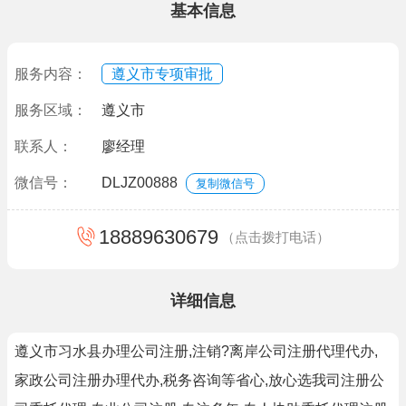
基本信息
服务内容：
遵义市专项审批
服务区域：
遵义市
联系人：
廖经理
微信号：
DLJZ00888
复制微信号
18889630679
（点击拨打电话）
详细信息
遵义市习水县办理公司注册,注销?离岸公司注册代理代办,
家政公司注册办理代办,税务咨询等省心,放心选我司注册公