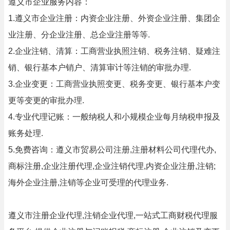
遵义市企业服务内容：
1.遵义市企业注册：内资企业注册、外资企业注册、集团企
业注册、分企业注册、总企业注册等等.
2.企业注销、清算：工商营业执照注销、税务注销、疑难注
销、银行基本户销户、清算审计等注销的审批办理.
3.企业变更：工商营业执照变更、税务变更、银行基本户变
更等变更的审批办理.
4.专业代理记账：一般纳税人和小规模企业每月纳税申报及
账务处理.
5.免费咨询：遵义市贸易公司注册,注册材料公司代理代办,
商标注册,企业注册代理,企业注销代理,内资企业注册,注销;
海外企业注册,注销等企业可受理的代理业务.
遵义市注册企业代理,注销企业代理,一站式工商财税代理服