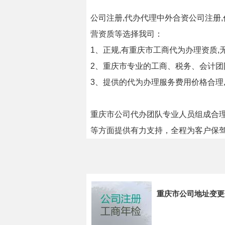
公司注册,代办代理中外合资公司注册,
营资质等选择我司：
1、正规,有重庆市工商代为办理资质,
2、重庆市专业的工商、税务、会计团
3、提供的代为办理服务费用价格合理,
重庆市公司代办团队专业人员组成合
等方面提供有力支持，全程为客户保驾
重庆市公司地址变更