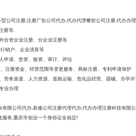
贸公司注册,注册广告公司代办,代办代理餐饮公司注册,代办办理家
注册等.
中外合资企业注册、分企业注册等
银行销户、企业清算等
税人申请、垫资、验资、审计、评估
址、注册资金、经营范围等变更服务、商标注册、专利申请保护
营、劳务派遣、人力资源、道路运输、危化品经营、器械、办学许
专业办理
份有限公司代办,装修公司注册代理代办,代办办理注册科技有限
龙服务,重庆市创业一个身份证全搞定!