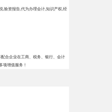
,验资报告,代为办理会计,知识产权,经
将配合企业在工商、税务、银行、会计
多项增值服务！