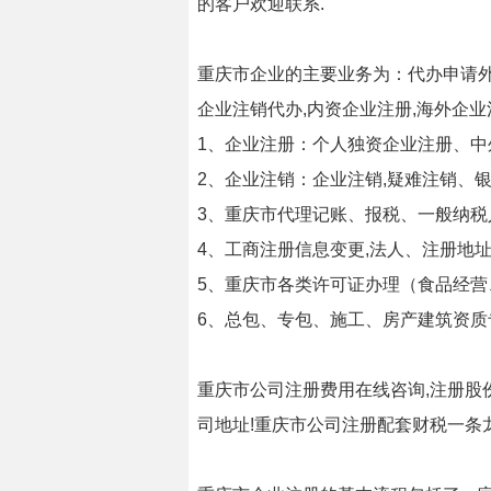
的客户欢迎联系.
重庆市企业的主要业务为：代办申请外
企业注销代办,内资企业注册,海外企业
1、企业注册：个人独资企业注册、
2、企业注销：企业注销,疑难注销、
3、重庆市代理记账、报税、一般纳
4、工商注册信息变更,法人、注册地
5、重庆市各类许可证办理（食品经
6、总包、专包、施工、房产建筑资质
重庆市公司注册费用在线咨询,注册股
司地址!重庆市公司注册配套财税一条