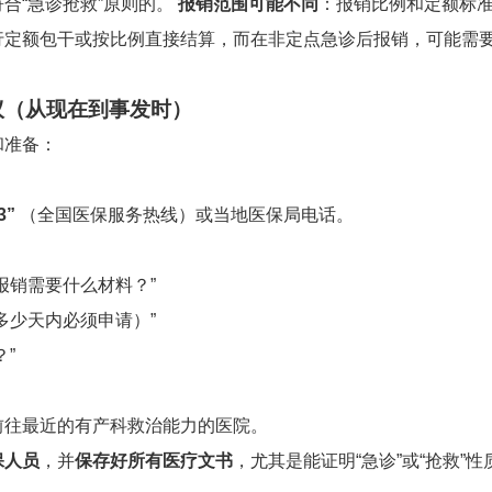
合“急诊抢救”原则的。
报销范围可能不同
：报销比例和定额标
行定额包干或按比例直接结算，而在非定点急诊后报销，可能需
议（从现在到事发时）
和准备：
3”
（全国医保服务热线）或当地医保局电话。
报销需要什么材料？”
多少天内必须申请）”
”
前往最近的有产科救治能力的医院。
保人员
，并
保存好所有医疗文书
，尤其是能证明“急诊”或“抢救”