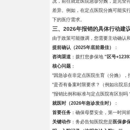
况，前往就近医院急诊分娩，是完全符
差异。例如，在定点医院分娩可能实
下的医疗需求。
三、2026年报销的具体行动建
由于政策可能微调，您需要主动确认
提前确认（2025年底前最佳）
：
咨询渠道
：拨打您参保地
“区号+1239
核心问题
：
“因急诊在非定点医院生育（分娩），
“是否有备案时限要求？（例如出院后
“报销比例和标准与定点医院有区别吗？
就医时（2026年急诊发生时）
：
首要任务
：确保母婴安全，第一时间
关键动作
：务必告知医院您是
医保参