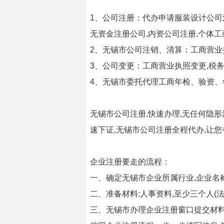
1、公司注册：代办申请服装设计公司注
无资金注册公司,内资公司注册,个体工
2、无锡市公司注销、清算：工商营
3、公司变更：工商营业执照变更,税务
4、无锡市委托代理工商年检、验资、
无锡市公司注册,快速办理,无任何隐形
速下证,无锡市公司注册全程代办,让您省
企业注册要走的流程：
一、确定无锡市企业所属行业,企业名
二、准备材料:人事资料,至少三个人(
三、无锡市办理企业注册窗口提交材