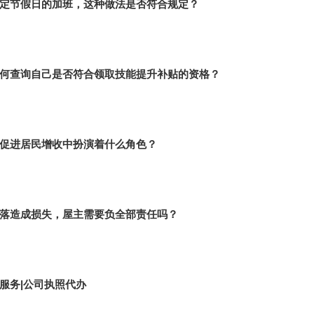
定节假日的加班，这种做法是否符合规定？
何查询自己是否符合领取技能提升补贴的资格？
促进居民增收中扮演着什么角色？
落造成损失，屋主需要负全部责任吗？
服务|公司执照代办