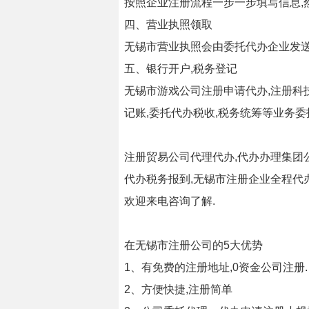
按照企业注册流程一步一步填写信息,
四、营业执照领取
无锡市营业执照会由委托代办企业发送
五、银行开户,税务登记
无锡市游戏公司注册申请代办,注册科技
记账,委托代办税收,税务统筹等业务委
注册贸易公司代理代办,代办办理集团公
代办税务报到,无锡市注册企业全程代
欢迎来电咨询了解.
在无锡市注册公司的5大优势
1、有免费的注册地址,0资金公司注册.
2、方便快捷,注册简单