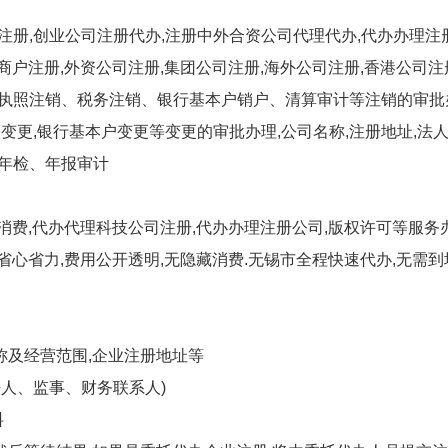
册,创业公司注册代办,注册中外合资公司代理代办,代办办理注册
商户注册,外资公司注册,集团公司注册,海外公司注册,香港公司注
业执照注销、税务注销、银行基本户销户、清算审计等注销的审批
变更,银行基本户变更等变更的审批办理,公司名称,注册地址,法人
年检、年报审计
消费,代办代理科技公司注册,代办办理注册公司,版权许可等服务办
心省力,费用公开透明,无隐藏消费.无锡市全程快速代办,无需到场
称及经营范围,企业注册地址等
法人、监事、财务联系人)
料