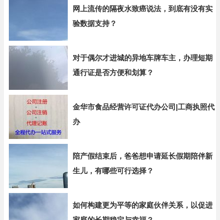
网上流传的隔夜水致癌说法，到底有没有实
验数据支持？
对于偶尔才进城的异地车牌车主，办理短期
通行证是否方便和划算？
金华市食品经营许可证代办公司|工商执照代
办
陪产假结束后，爸爸想申请延长假期陪伴新
生儿，有哪些可行选择？
如何构建更为平等的家庭伙伴关系，以促进
家庭的长期稳定与幸福？