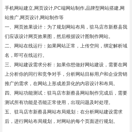
手机网站建立,网页设计,PC端网站制作,品牌型网站搭建,网
站推广,网页设计,网站制作等
一、网页效果设计：为了规划网站布局，驻马店市新蔡县我
们应该设计网页效果图，然后根据设计图制作网站。
二、网站在线运行：如果网站正常，上传空间，绑定解析域
名，即可在线运行。
三、网站建设需求分析：如果你想做好网站建设，需要在网
上分析你的同行和竞争对手，分析网站目标用户和企业营销
推广的需求，在网站上形成差异化的内容设计和布局。
四、网站功能测试：驻马店市新蔡县网站制作完成后，需要
测试所有功能是否能正常使用，出现问题及时处理。
五、驻马店市新蔡县网站布局规划：在分析网站建设需求
后，进行网站布局规划，对网站的每个页面进行规划。