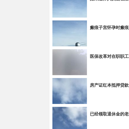
瘢痕子宫怀孕时瘢痕
医保改革对在职职工
房产证红本抵押贷款
已经领取退休金的老