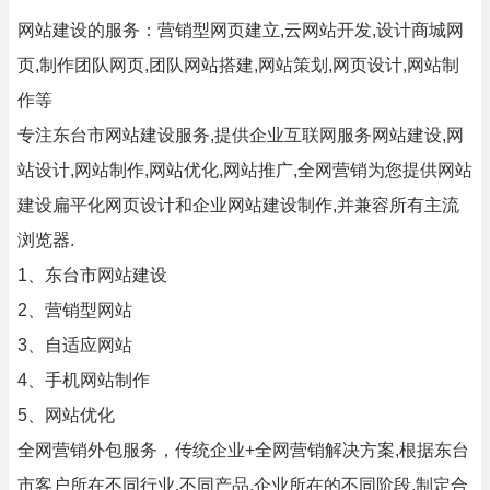
网站建设的服务：营销型网页建立,云网站开发,设计商城网
页,制作团队网页,团队网站搭建,网站策划,网页设计,网站制
作等
专注东台市网站建设服务,提供企业互联网服务网站建设,网
站设计,网站制作,网站优化,网站推广,全网营销为您提供网站
建设扁平化网页设计和企业网站建设制作,并兼容所有主流
浏览器.
1、东台市网站建设
2、营销型网站
3、自适应网站
4、手机网站制作
5、网站优化
全网营销外包服务，传统企业+全网营销解决方案,根据东台
市客户所在不同行业,不同产品,企业所在的不同阶段,制定合