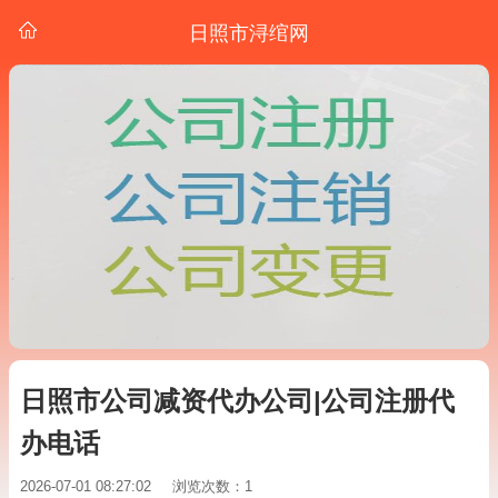
日照市浔绾网
日照市公司减资代办公司|公司注册代
办电话
2026-07-01 08:27:02
浏览次数：1