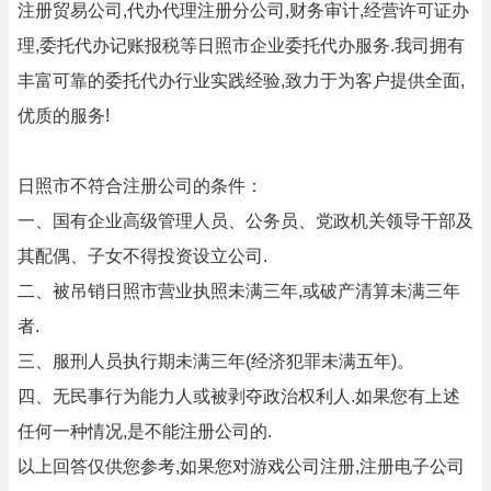
注册贸易公司,代办代理注册分公司,财务审计,经营许可证办
理,委托代办记账报税等日照市企业委托代办服务.我司拥有
丰富可靠的委托代办行业实践经验,致力于为客户提供全面,
优质的服务!
日照市不符合注册公司的条件：
一、国有企业高级管理人员、公务员、党政机关领导干部及
其配偶、子女不得投资设立公司.
二、被吊销日照市营业执照未满三年,或破产清算未满三年
者.
三、服刑人员执行期未满三年(经济犯罪未满五年)。
四、无民事行为能力人或被剥夺政治权利人.如果您有上述
任何一种情况,是不能注册公司的.
以上回答仅供您参考,如果您对游戏公司注册,注册电子公司