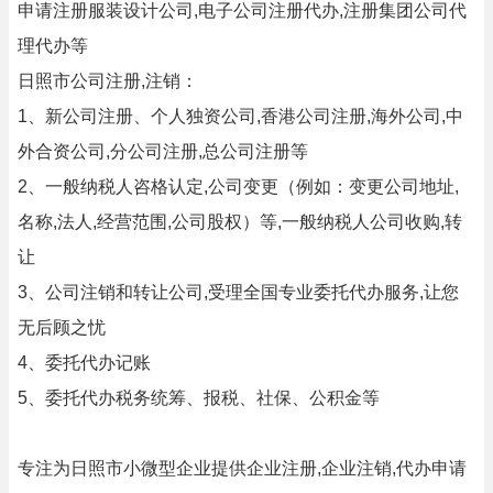
申请注册服装设计公司,电子公司注册代办,注册集团公司代
理代办等
日照市公司注册,注销：
1、新公司注册、个人独资公司,香港公司注册,海外公司,中
外合资公司,分公司注册,总公司注册等
2、一般纳税人咨格认定,公司变更（例如：变更公司地址,
名称,法人,经营范围,公司股权）等,一般纳税人公司收购,转
让
3、公司注销和转让公司,受理全国专业委托代办服务,让您
无后顾之忧
4、委托代办记账
5、委托代办税务统筹、报税、社保、公积金等
专注为日照市小微型企业提供企业注册,企业注销,代办申请