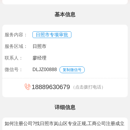
基本信息
服务内容：
日照市专项审批
服务区域：
日照市
联系人：
廖经理
微信号：
DLJZ00888
复制微信号
18889630679
（点击拨打电话）
详细信息
如何注册公司?找日照市岚山区专业正规,工商公司注册成立