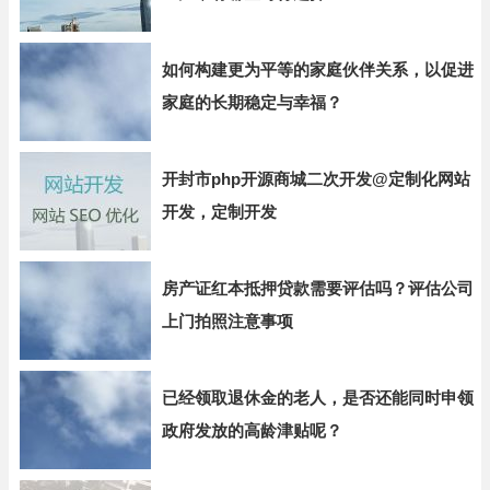
如何构建更为平等的家庭伙伴关系，以促进
家庭的长期稳定与幸福？
开封市php开源商城二次开发@定制化网站
开发，定制开发
房产证红本抵押贷款需要评估吗？评估公司
上门拍照注意事项
已经领取退休金的老人，是否还能同时申领
政府发放的高龄津贴呢？