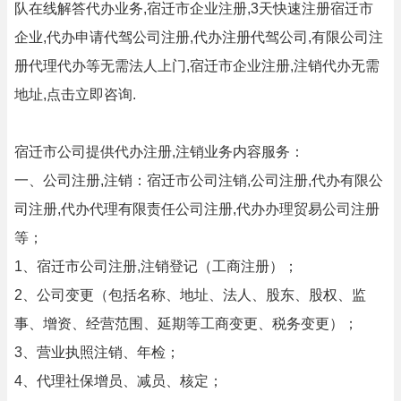
队在线解答代办业务,宿迁市企业注册,3天快速注册宿迁市
企业,代办申请代驾公司注册,代办注册代驾公司,有限公司注
册代理代办等无需法人上门,宿迁市企业注册,注销代办无需
地址,点击立即咨询.
宿迁市公司提供代办注册,注销业务内容服务：
一、公司注册,注销：宿迁市公司注销,公司注册,代办有限公
司注册,代办代理有限责任公司注册,代办办理贸易公司注册
等；
1、宿迁市公司注册,注销登记（工商注册）；
2、公司变更（包括名称、地址、法人、股东、股权、监
事、增资、经营范围、延期等工商变更、税务变更）；
3、营业执照注销、年检；
4、代理社保增员、减员、核定；