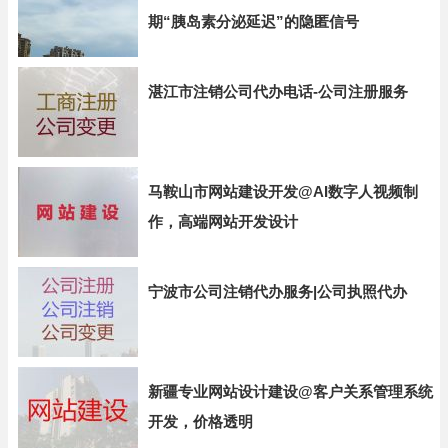
期“胰岛素分泌延迟”的隐匿信号
湛江市注销公司代办电话-公司注册服务
马鞍山市网站建设开发@AI数字人视频制
作，高端网站开发设计
宁波市公司注销代办服务|公司执照代办
新疆专业网站设计建设@客户关系管理系统
开发，价格透明