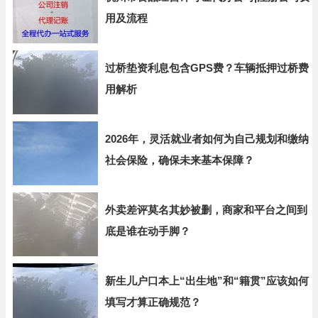
用及流程
过桥垫资利息包含GPS费？车辆抵押过桥费
用解析
2026年，灵活就业者如何为自己规划和缴纳
社会保险，确保未来基本保障？
外卖差评莫名其妙被删，商家和平台之间到
底是谁在动手脚？
新生儿户口本上“出生地”和“籍贯”应该如何
填写才算正确规范？