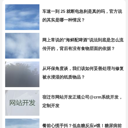
车速一到 25 就断电急刹是真的吗，官方说
的其实是哪一种情况？
网上常说的"海鲜配啤酒"说法到底是怎么流
传开的，背后有没有食物层面的依据？
从环保角度谈，我们该如何妥善处理与修复
被水浸湿的纸质物品？
宿迁市网站开发正规公司@crm系统开发，
定制开发
餐前心慌手抖？低血糖反应≠饿！糖尿病前