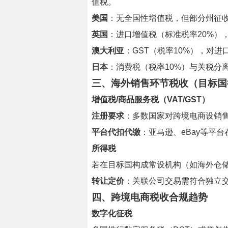
值税。
美国
：无全国性增值税，但部分州征
英国
：进口增值税（标准税率20%），销
澳大利亚
：GST（税率10%），对进口
日本
：消费税（税率10%）与关税分
三、
海外销售环节税收（目标国
增值税/商品服务税（VAT/GST）
注册要求
：多数国家对跨境电商设销售
平台代扣代缴
：亚马逊、eBay等平
所得税
若在目标国构成常设机构（如海外仓
转让定价
：关联公司交易需符合独立
四、
跨境电商税收合规趋势
数字化征税