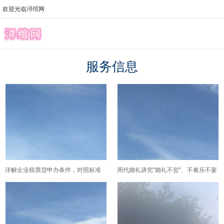
欢迎光临浔绾网
服务信息
详解企业税票贷申办条件，对照标准
周代婚礼讲究"婚礼不贺"、不奏乐不宴
判断公司是否具备申请资格
饮，古人到底把结婚看成热闹还是看
成大事？