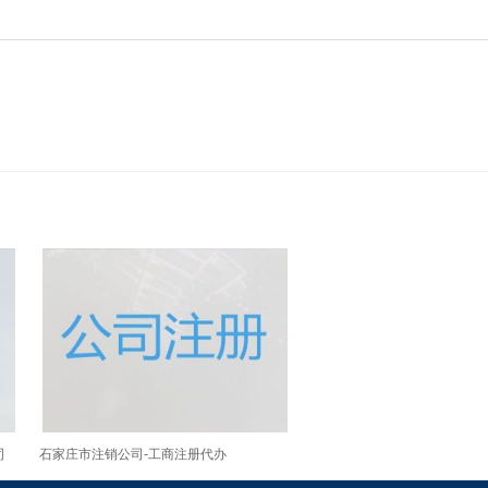
司
石家庄市注销公司-工商注册代办