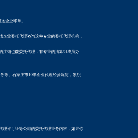
赠送企业印章。
找企业委托代理咨询这种专业的委托代理机构，
的注销也能委托代理，有专业的清算组成员办
务等。石家庄市10年企业代理经验沉淀，累积
代理许可证等公司的委托代理业务内容，如果你