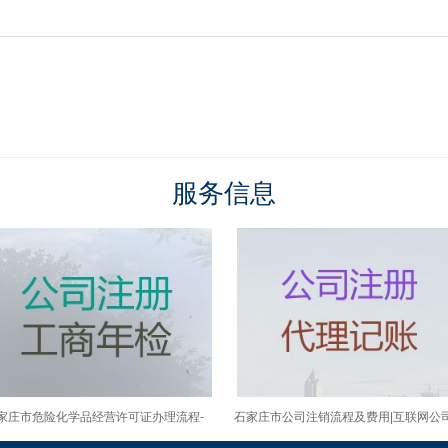
服务信息
家庄市危险化学品经营许可证办理流程-
石家庄市公司注销流程及费用|互联网公
体工商户代办
注册