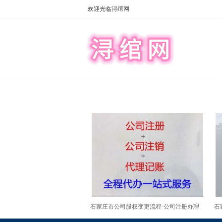
欢迎光临浔绾网
石家庄市公司股权变更流程-公司注册办理
石
个