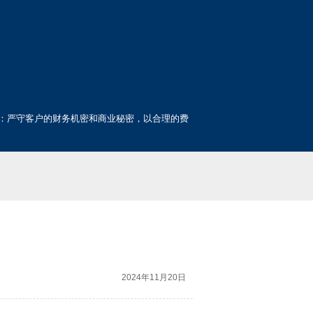
：严守客户的财务机密和商业秘密，以合理的费
2024年11月20日