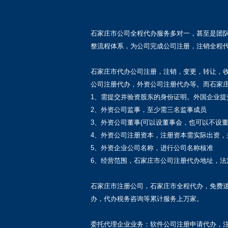
石家庄市公司全程代办服务多对一，甚至是团
整流程体系，为公司完成公司注册，注销全程
石家庄市代办公司注册，注销，变更，转让，
公司注册代办，外资公司注册代办等。而石家
1、需提交并验资股东的身份证明。外国企业
2、外资公司监事，至少需三名监事成员
3、外资公司董事(可以设董事会，也可以不设
4、外资公司注册资本，注册资本需实际出资，
5、外资企业公司名称，进行公司名称核准
6、经营范围，石家庄市公司注册代办地址，法
石家庄市注册公司，石家庄市全程代办，免费送
办，代办税务咨询等累计服务上万家。
委托代理企业业务：软件公司注册申请代办，