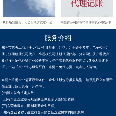
从谷场到阳台：人类生活方式变化如
东莞市公司经营范围变更代办电话-专
何影响麻雀种群分布？
业注册公司服务
服务介绍
东莞市代办工商注册，代办企业注册，注销。注册企业多年，电子公司注
册，注册物业公司代办，小规模公司注册代理代办，分公司注册办理代办，
食品许可证代办等行业经验丰富，多个实地代办服务网点，3~5天快速下
证，一站式企业代办服务平台，东莞市免代办费，点击进入咨询。
东莞市注册企业需要哪些条件，企业注册也分很多类型，如果是设立有限责
任企业，应当具备下列条件：
(一)股东符合法定人数;
(二)有符合企业章程规定的全体股东认缴的出资额;
(三)东莞市股东共同制定新企业章程;
(四)有企业名称，建立符合有限责任企业要求的组织机构;