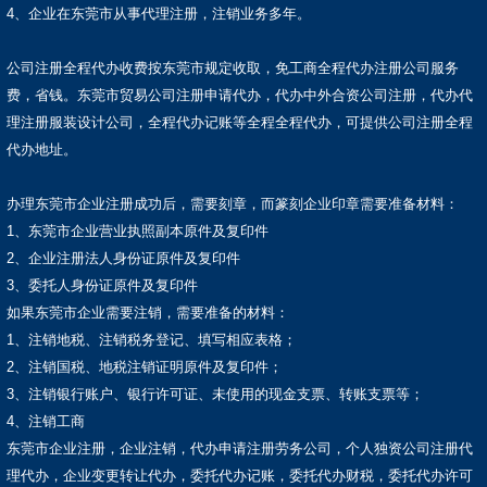
4、企业在东莞市从事代理注册，注销业务多年。
公司注册全程代办收费按东莞市规定收取，免工商全程代办注册公司服务
费，省钱。东莞市贸易公司注册申请代办，代办中外合资公司注册，代办代
理注册服装设计公司，全程代办记账等全程全程代办，可提供公司注册全程
代办地址。
办理东莞市企业注册成功后，需要刻章，而篆刻企业印章需要准备材料：
1、东莞市企业营业执照副本原件及复印件
2、企业注册法人身份证原件及复印件
3、委托人身份证原件及复印件
如果东莞市企业需要注销，需要准备的材料：
1、注销地税、注销税务登记、填写相应表格；
2、注销国税、地税注销证明原件及复印件；
3、注销银行账户、银行许可证、未使用的现金支票、转账支票等；
4、注销工商
东莞市企业注册，企业注销，代办申请注册劳务公司，个人独资公司注册代
理代办，企业变更转让代办，委托代办记账，委托代办财税，委托代办许可