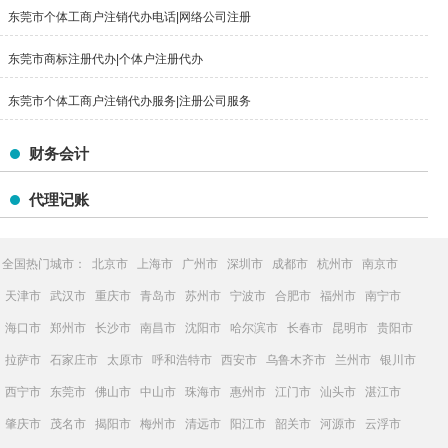
东莞市个体工商户注销代办电话|网络公司注册
东莞市商标注册代办|个体户注册代办
东莞市个体工商户注销代办服务|注册公司服务
财务会计
代理记账
全国热门城市：
北京市
上海市
广州市
深圳市
成都市
杭州市
南京市
天津市
武汉市
重庆市
青岛市
苏州市
宁波市
合肥市
福州市
南宁市
海口市
郑州市
长沙市
南昌市
沈阳市
哈尔滨市
长春市
昆明市
贵阳市
拉萨市
石家庄市
太原市
呼和浩特市
西安市
乌鲁木齐市
兰州市
银川市
西宁市
东莞市
佛山市
中山市
珠海市
惠州市
江门市
汕头市
湛江市
肇庆市
茂名市
揭阳市
梅州市
清远市
阳江市
韶关市
河源市
云浮市