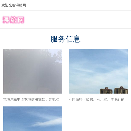
欢迎光临浔绾网
服务信息
异地户籍申请本地信用贷款，异地准
不同面料（如棉、麻、丝、羊毛）的
入条件与附加要求说明
水洗标指示有何不同，该如何针对性
护理？