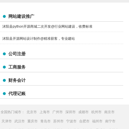
网站建设推广
沭阳县python开源商城二次开发@行业网站建设，收费标准
沭阳县开源网站设计制作@精准获客，专业建站
公司注册
工商服务
财务会计
代理记账
全国热门城市：
北京市
上海市
广州市
深圳市
成都市
杭州市
南京市
天津市
武汉市
重庆市
青岛市
苏州市
宁波市
合肥市
福州市
南宁市