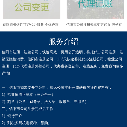
信阳市餐饮许可证代办服务-个体户营
信阳市公司注册资本变更代办-股份有
业执照代办
限公司注册
服务介绍
信阳市注册，注销公司，快速高效，费用公开透明，委托代办公司注册，注
销无隐性消费。信阳市注册公司，1~3天快速委托代办注册公司，物业公司
注册，代办代理注册外贸公司，代办税务登记等。在线服务，免费咨询更多
详情!
一、信阳市如果要开立公司，那么公司注册完成获得的证件资料有：
1）营业执照正副本（三证合一）
2）刻章（公章、财务章、法人章、股东章、专用章）
二、信阳市公司注册完成后工作
1）银行开户
2）到税务局核定税种、领购。