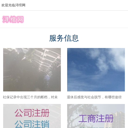
欢迎光临浔绾网
服务信息
社保记录中出现三个月的断档，对未
退休后感觉与社会脱节，有哪些途径
来办理退休和计算养老金有多大影
可以重新找到自己的价值？
响？